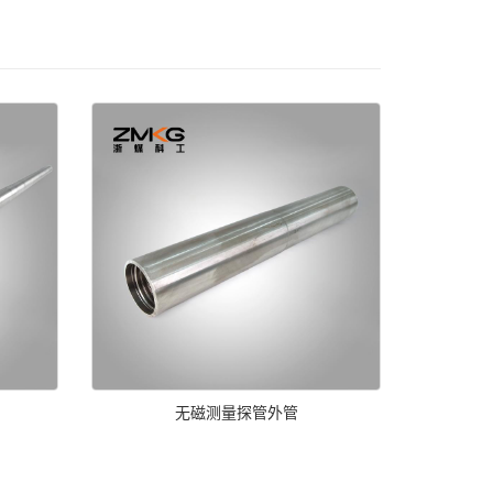
无磁测量探管外管