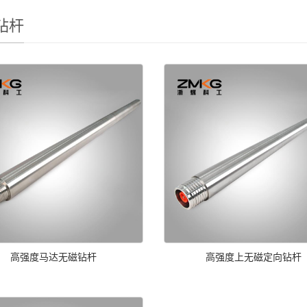
钻杆
高强度马达无磁钻杆
高强度上无磁定向钻杆