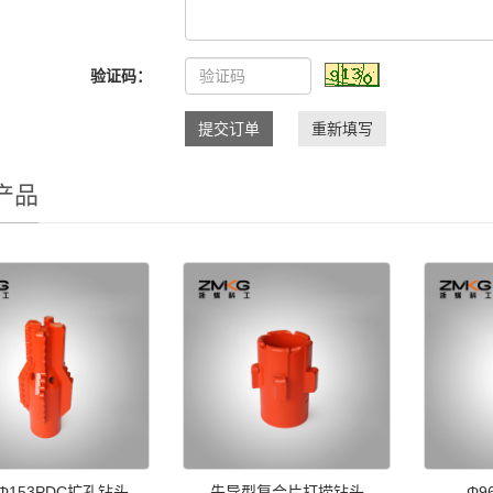
验证码：
提交订单
重新填写
产品
-Φ153PDC扩孔钻头
先导型复合片打捞钻头
Φ9