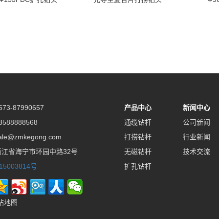
73-87990657
产品中心
新闻中心
588888568
通缆钻杆
公司新闻
le@zmkegong.com
打捞钻杆
行业新闻
江省海宁市环园中路32号
无磁钻杆
技术交流
15003814号
扩孔钻杆
站地图