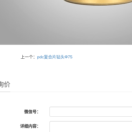
上一个：
pdc复合片钻头Φ75
询价
微信号：
详细内容：