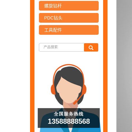
螺旋钻杆
PDC钻头
工具配件
13588888568